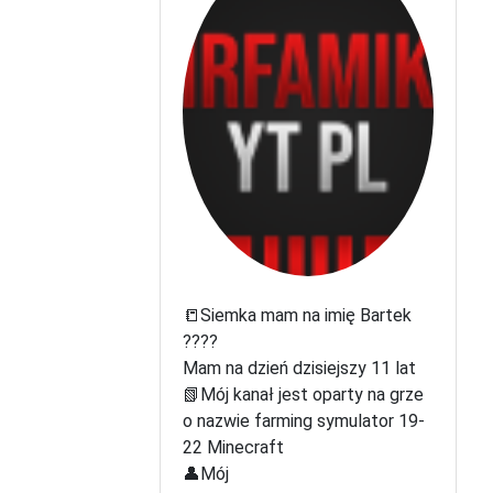
📒Siemka mam na imię Bartek
????
Mam na dzień dzisiejszy 11 lat
📗Mój kanał jest oparty na grze
o nazwie farming symulator 19-
22 Minecraft
👤Mój